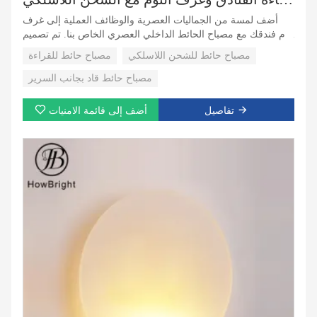
أضف لمسة من الجماليات العصرية والوظائف العملية إلى غرف
نوم فندقك مع مصباح الحائط الداخلي العصري الخاص بنا. تم تصميم
هذا المصباح القابل للتعديل بجوار السرير خصيصًا للتركيب على لوح
مصباح حائط للشحن اللاسلكي
مصباح حائط للقراءة
الرأس، ويوفر حل إضاءة ممتازًا لضيوفك، مما يضمن الراحة
والرفاهية.
مصباح حائط قاد بجانب السرير
تفاصيل
أضف إلى قائمة الامنيات