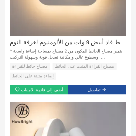
مصباح حائط قاد أبيض 9 وات من الألومنيوم لغرفة النوم
* يتميز مصباح الحائط المكون من 2 مصباح بمساحة إضاءة واسعة
وسطوع عالي وإمكانية تعديل قوية وسهولة التركيب.
* يمكن استخدام مصباح الحائط المزود بمفتاح بسهولة. تتحكم
مصباح القراءة المثبت على الحائط
مصباح حائط للقراءة
مفاتيح مختلفة في مصادر إضاءة مختلفة، ويمكن تبديل أوضاع
مصدر الإضاءة المختلفة في أي وقت.
إضاءة مثبتة على الحائط
* أسلوب تصميم مصباح الحائط متنوع. يمكنك اختيار مصباح الحائط
المناسب وفقًا لتفضيلاتك الشخصية وأسلوب ديكور غرفة النوم،
تفاصيل
أضف إلى قائمة الامنيات
بحيث تكون غرفة النوم أكثر دفئًا وراحة.
* تتميز مصابيح الحائط قاد بتأثيرها الزخرفي الجيد ومجموعة واسعة
من التطبيقات. يمكن استخدامها للديكور والإضاءة في المنازل
ومراكز التسوق والفنادق والحدائق والساحات وغيرها من الأماكن.