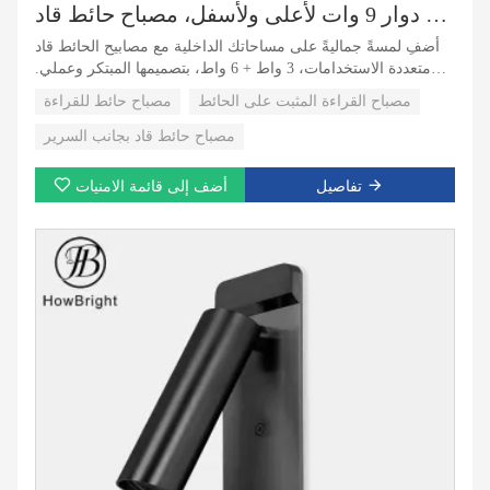
مصباح حائط قاد دوار 9 وات لأعلى ولأسفل، مصباح حائط قاد
أضفِ لمسةً جماليةً على مساحاتك الداخلية مع مصابيح الحائط قاد
متعددة الاستخدامات، 3 واط + 6 واط، بتصميمها المبتكر وعملي.
صُممت هذه المصابيح الجدارية الدوارة لتجمع بين الأناقة والعملية،
مصباح القراءة المثبت على الحائط
مصباح حائط للقراءة
وتوفر إضاءةً قابلة للتعديل، مثاليةً للقراءة، والإضاءة المميزة،
والإضاءة العامة.
مصباح حائط قاد بجانب السرير
تفاصيل
أضف إلى قائمة الامنيات