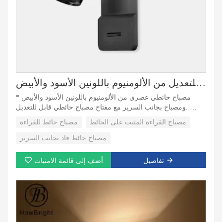
مصباح حائط حديث قابل للتعديل من الألومنيوم باللونين الأسود والأبيض
* مصباح حائطي عصري من الألومنيوم باللونين الأسود والأبيض
ومصباح بجانب السرير مع مفتاح مصباح حائطي قابل للتعديل.
* متعدد الوظائف: مع المفتاح يمكن ضبط زاوية مصدر الضوء،
مصباح القراءة المثبت على الحائط
مصباح حائط للقراءة
ويمكن تخصيصها حسب الطلب.
* التطبيق: هناك ثلاثة خيارات لدرجة حرارة اللون لمشاهد مختلفة.
مصباح حائط قاد بجانب السرير
تفاصيل
أضف إلى قائمة الامنيات