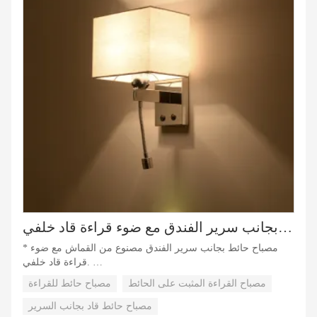
غطاء مصباح قماشي بجانب سرير الفندق مع ضوء قراءة قاد خلفي
* مصباح حائط بجانب سرير الفندق مصنوع من القماش مع ضوء
قراءة قاد خلفي.
* مع مفتاح مزدوج ومصباح مزدوج ومصدر ضوء تحكم منفصل.
مصباح القراءة المثبت على الحائط
مصباح حائط للقراءة
* مع ضوء قاد على شكل عنق الإوزة، تعد الزاوية القابلة للتعديل
مريحة وعملية.
مصباح حائط قاد بجانب السرير