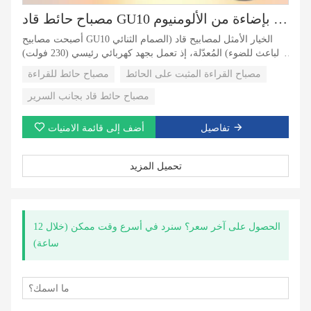
مصباح حائط قاد GU10 مزود بإضاءة من الألومنيوم
أصبحت مصابيح GU10 الخيار الأمثل لمصابيح قاد (الصمام الثنائي
الباعث للضوء) المُعدّلة، إذ تعمل بجهد كهربائي رئيسي (230 فولت)
ولا تتطلب محولات أو مشغلات قاد إضافية. كما أنها سهلة التركيب
مصباح القراءة المثبت على الحائط
مصباح حائط للقراءة
ومتوفرة بأنواع متعددة.
مصباح حائط قاد بجانب السرير
تفاصيل
أضف إلى قائمة الامنيات
تحميل المزيد
الحصول على آخر سعر؟ سنرد في أسرع وقت ممكن (خلال 12
ساعة)