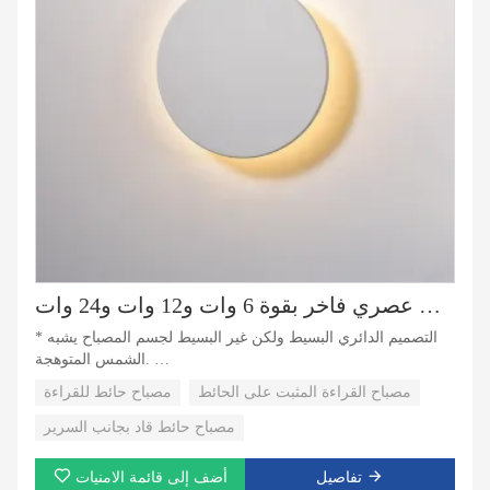
مصباح حائط دائري قاد من الألومنيوم بتصميم داخلي عصري فاخر بقوة 6 وات و12 وات و24 وات
* التصميم الدائري البسيط ولكن غير البسيط لجسم المصباح يشبه
الشمس المتوهجة.
* تسليط الضوء على مصدر ضوء قاد، لون ضوء مختلف للمشاهد
مصباح القراءة المثبت على الحائط
مصباح حائط للقراءة
المختلفة.
* تصنيع سيكو، صلب وليس من السهل تشويهه، متين.
مصباح حائط قاد بجانب السرير
تفاصيل
أضف إلى قائمة الامنيات