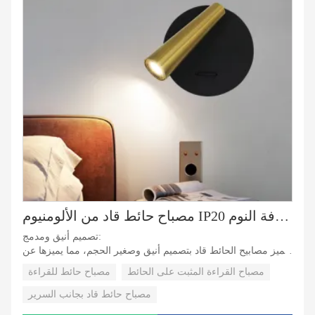
مصباح حائط قاد من الألومنيوم IP20 دائري أسود ذهبي ضوء ليلي كشاف ممر بجانب السرير مصباح قراءة لغرفة النوم
تصميم أنيق ومدمج:
تتميز مصابيح الحائط قاد بتصميم أنيق وصغير الحجم، مما يميزها عن
وحدات الإضاءة التقليدية. بفضل حجمها الصغير، يمكن تركيب
مصباح القراءة المثبت على الحائط
مصباح حائط للقراءة
مصابيح الحائط قاد بسهولة في أماكن مختلفة.
مصباح حائط قاد بجانب السرير