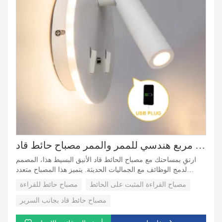
مصباح حائط قاد على شكل مربع هندسي للممر والممر مصباح حائط قاد
ارتقِ بمساحتك مع مصباح الحائط قاد الأنيق البسيط هذا، المصمم
لدمج الوظائف مع الجماليات الحديثة. يتميز هذا المصباح متعدد
الاستخدامات بشكل مربع هندسي، وهو مثالي لغرف النوم أو
مصباح القراءة المثبت على الحائط
مصباح حائط للقراءة
الممرات أو الممرات، ويتضمن واجهة USB مريحة لشحن الأجهزة.
مصباح حائط قاد بجانب السرير