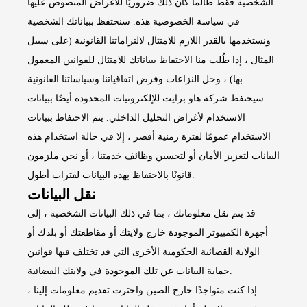
الشخصية فقط طالما كان ذلك ضروريًا للأغراض المنصوص عليها
في سياسة الخصوصية هذه. سنحتفظ ببياناتك الشخصية
ونستخدمها بالقدر اللازم للامتثال لالتزاماتنا القانونية (على سبيل
المثال ، إذا طُلب منا الاحتفاظ ببياناتك للامتثال للقوانين المعمول
بها) ، وحل النزاعات وفرض اتفاقياتنا وسياساتنا القانونية.
سيحتفظ شركة هاو برايت للإلكترونيات المحدودة أيضًا ببيانات
الاستخدام لأغراض التحليل الداخلي. يتم الاحتفاظ ببيانات
الاستخدام عمومًا لفترة زمنية أقصر ، إلا في حالة استخدام هذه
البيانات لتعزيز الأمان أو لتحسين وظائف خدمتنا ، أو نحن ملزمون
قانونًا بالاحتفاظ بهذه البيانات لفترات أطول.
نقل البيانات
قد يتم نقل معلوماتك ، بما في ذلك البيانات الشخصية ، إلى
أجهزة الكمبيوتر الموجودة خارج ولايتك أو مقاطعتك أو بلدك أو
الولاية القضائية الحكومية الأخرى التي قد تختلف فيها قوانين
حماية البيانات عن تلك الموجودة في ولايتك القضائية.
إذا كنت متواجدًا خارج الصين واخترت تقديم معلومات إلينا ،