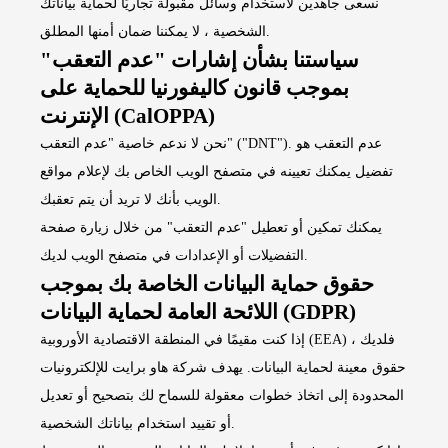
نسعى جاهدين لاستخدام وسائل مقبولة تجاريًا لحماية بياناتك
الشخصية ، لا يمكننا ضمان أمنها المطلق.
سياستنا بشأن إشارات "عدم التعقب"
بموجب قانون كاليفورنيا للحماية على
الإنترنت (CalOPPA)
نحن لا ندعم خاصية "عدم التعقب" ("DNT"). عدم التعقب هو
تفضيل يمكنك تعيينه في متصفح الويب الخاص بك لإعلام مواقع
الويب بأنك لا تريد أن يتم تعقبك.
يمكنك تمكين أو تعطيل "عدم التعقب" من خلال زيارة صفحة
التفضيلات أو الإعدادات في متصفح الويب لديك.
حقوق حماية البيانات الخاصة بك بموجب
اللائحة العامة لحماية البيانات (GDPR)
إذا كنت مقيمًا في المنطقة الاقتصادية الأوروبية (EEA) ، فلديك
حقوق معينة لحماية البيانات. يهدف شركة هاو برايت للإلكترونيات
المحدودة إلى اتخاذ خطوات معقولة للسماح لك بتصحيح أو تعديل
أو تقييد استخدام بياناتك الشخصية.