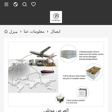
ايصال
معلومات عنا
منزل
العرض موثلي