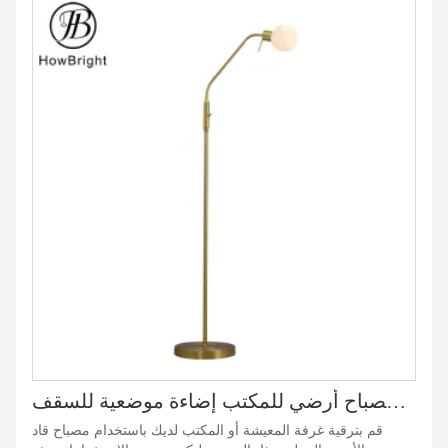
مصباح أرضي قاد من الفولاذ المقاوم للصدأ لغرفة المعيشة مصباح ليلي طويل قابل للتعديل ارتفاع مصباح أرضي للمكتب إضاءة موضعية للسقف
قم بترقية غرفة المعيشة أو المكتب لديك باستخدام مصباح قاد