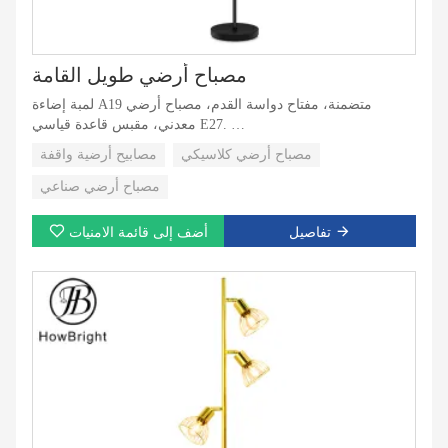
مصباح أرضي طويل القامة
لمبة إضاءة A19 متضمنة، مفتاح دواسة القدم، مصباح أرضي
معدني، مقبس قاعدة قياسي E27.
رقم الموديل: غ.ب-RA1803007F
مصباح أرضي كلاسيكي
مصابيح أرضية واقفة
التطبيق: الفندق، المكتب، غرفة النوم، غرفة المعيشة، الفندق،
المكتب، غرفة النوم، غرفة المعيشة.
مصباح أرضي صناعي
مادة جسم المصباح: معدن
تفاصيل
أضف إلى قائمة الامنيات