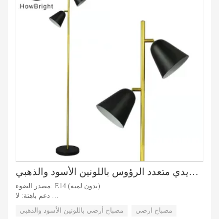
رقم الموديل: غ.ب-9045G
تصنيف الملكية الفكرية: IP20
الضمان (السنة): 2 سنة
رقاقة قاد: E14 (بدون لمبة)
المادة: الحديد
لون السكن: أسود/أبيض/ذهبي
الوظيفة: متجر الملابس، المنزل، المطعم، الفندق، المكتب
شهادة: سي، بنفايات
مصباح أرضي حديدي متعدد الرؤوس باللونين الأسود والذهبي
مصدر الضوء: E14 (بدون لمبة)
دعم باهتة: لا
وضع التحكم: التحكم في التبديل
مصباح ارضي
مصباح أرضي باللونين الأسود والذهبي
نمط التصميم: تصميم شمالي حديث