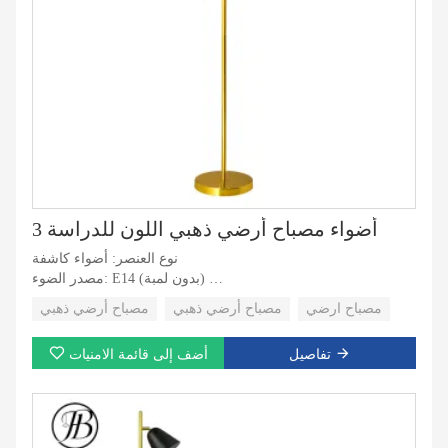
3 أضواء مصباح أرضي ذهبي اللون للدراسة
نوع العنصر: أضواء كاشفة
مصدر الضوء: E14 (بدون لمبة)
خدمة حلول الإضاءة: تصميم الإضاءة والدوائر، تركيب المشروع
مصباح ارضي
مصباح أرضي ذهبي
مصباح أرضي ذهبي
التطبيق: غرفة المعيشة، السكنية
نمط التصميم: حديث
تفاصيل
أضف إلى قائمة الامنيات
العمر الافتراضي (ساعة): 30000
وقت العمل (ساعة): 30000
جهد الإدخال (فولت): AC220-240V
مادة جسم المصباح: الحديد
نوع القاعدة: E14 (بدون لمبة)