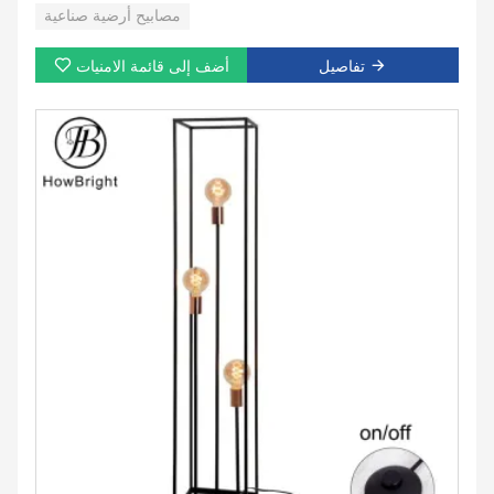
العمر الافتراضي (ساعة): 30000
مصابيح أرضية صناعية
وقت العمل (ساعة): 30000
مادة الظل: معدن
تفاصيل
أضف إلى قائمة الامنيات
عينة مجانية: لا
شكل الظل: قبة
اسم المنتج: مصباح أرضي حديث
الحجم: 200*1500 مللي متر
الاستعمال: المنزل مكتب فندق الديكور الإنارات
لون فاتح: أسود + أبيض + قطب ذهبي
التصميم: مصباح أرضي حديث قياسي
تصنيع المعدات الأصلية/أوديإم: خدمة مخصصة
المواد: معدن + قاعدة رخامية
الشهادة: سي