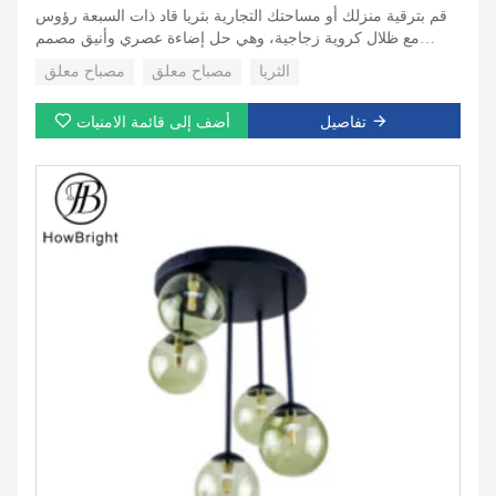
قم بترقية منزلك أو مساحتك التجارية بثريا قاد ذات السبعة رؤوس
مع ظلال كروية زجاجية، وهي حل إضاءة عصري وأنيق مصمم
لإضافة الرقي والدفء إلى أي ديكور داخلي. تجمع هذه الثريا بين
الثريا
مصباح معلق
مصباح معلق
الجمالية الأنيقة والبسيطة والإضاءة عالية الأداء، مما يجعلها الخيار
الأمثل لمناطق تناول الطعام وغرف المعيشة وغرف النوم أو حتى
تفاصيل
أضف إلى قائمة الامنيات
المساحات التجارية الراقية مثل المطاعم والمحلات التجارية
والصالات.