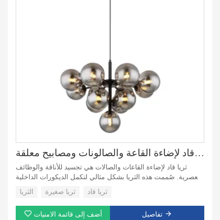
ثريا قاد لإضاءة القاعة والصالونات ومصابيح معلقة
ثريا قاد لإضاءة القاعات والصالات هي تجسيد للأناقة والوظائف
العصرية. صُممت هذه الثريا بشكل مثالي لتكمل الديكورات الداخلية
المعاصرة، فهي لا تعزز الأجواء فحسب، بل توفر أيضًا إضاءة فعالة
ثريا قاد
ثريا صغيرة
الثريا
وموثوقة لمنزلك أو مساحتك التجارية. بفضل بنيتها الفريدة وموادها
الممتازة وتقنية قاد الموفرة للطاقة، تعد هذه الثريا حلاً مثاليًا للإضاءة
تفاصيل
أضف إلى قائمة الامنيات
للقاعات والصالات وغرف المعيشة وغرف الطعام والمزيد.