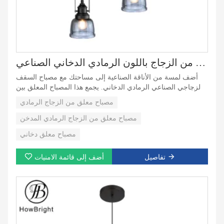
مصابيح معلقة من الزجاج باللون الرمادي الدخاني الصناعي
أضف لمسة من الأناقة الصناعية إلى مساحتك مع مصباح السقف
الزجاجي الصناعي الرمادي الدخاني. يجمع هذا المصباح المعلق بين
التصميم الأنيق البسيط والوظائف الحديثة، ويتميز بظل مصباح معلق
مصباح معلق من الزجاج الرمادي
دخاني فريد ينشر الضوء بشكل جميل، مما يخلق جوًا دافئًا وجذابًا.
مثالي للمطابخ أو غرف الطعام أو المساحات المعاصرة، من المؤكد
مصباح معلق من الزجاج الرمادي المدخن
أن هذا المصباح المعلق الزجاجي العتيق سيكون ميزة بارزة في أي
مصباح معلق دخاني
غرفة. سواء كنت تبحث عن مصباح معلق زجاجي رمادي دخاني أو
مصباح معلق زجاجي رمادي، فإن هذا التركيب يوفر الأناقة والتنوع.
تفاصيل
أضف إلى قائمة الامنيات