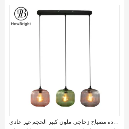
درجة حرارة اللون (CCT): 3000K/4000K/6000K
الحجم: 30*400 ملم
اللون: أسود + ذهبي/أسود + أزرق
السائق: م
طول الكابل: 1 م
ضوء قلادة مصباح زجاجي ملون كبير الحجم غير عادي