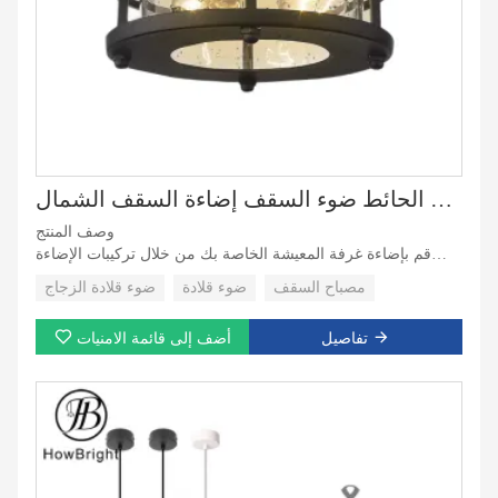
مصابيح الحائط ضوء السقف إضاءة السقف الشمال IP22
وصف المنتج
قم بإضاءة غرفة المعيشة الخاصة بك من خلال تركيبات الإضاءة
المعلقة الأنيقة والعملية المصنوعة من الزجاج الشفاف المقاوم
مصباح السقف
ضوء قلادة
ضوء قلادة الزجاج
للماء. تم تصميم هذه المصابيح المعلقة للديكورات الداخلية الحديثة،
وتجمع بين العناصر المعدنية الأنيقة والظل الزجاجي الشفاف المتين
تفاصيل
أضف إلى قائمة الامنيات
لخلق جمالية متطورة ومعاصرة. مثالي لأي غرفة معيشة، يضمن
مصباح السقف المعلق هذا الجمال والعملية.