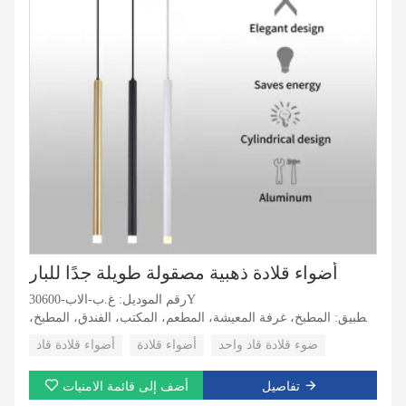
أضواء قلادة ذهبية مصقولة طويلة جدًا للبار
رقم الموديل: غ.ب-الاب-30600Y
التطبيق: المطبخ، غرفة المعيشة، المطعم، المكتب، الفندق، المطبخ،
غرفة المعيشة، المطعم، المكتب
ضوء قلادة قاد واحد
أضواء قلادة
أضواء قلادة قاد
مصدر الضوء: ال اي دي
مادة الجسم: الألومنيوم
تفاصيل
أضف إلى قائمة الامنيات
جهد الإدخال (فولت):220-240 فولت