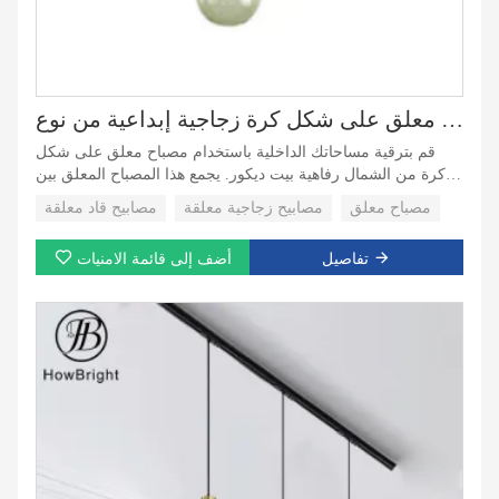
مصباح معلق على شكل كرة زجاجية إبداعية من نوع G9 قاد للمطاعم والبار
قم بترقية مساحاتك الداخلية باستخدام مصباح معلق على شكل
كرة من الشمال رفاهية بيت ديكور. يجمع هذا المصباح المعلق بين
التصميم الاسكندنافي البسيط واللمسة الفاخرة، وهو الإضافة المثالية
مصباح معلق
مصابيح زجاجية معلقة
مصابيح قاد معلقة
للمنازل الحديثة والمعاصرة. تصميمه متعدد الاستخدامات يجعله
مثاليًا لغرف الطعام وغرف المعيشة وغرف النوم وحتى المساحات
تفاصيل
أضف إلى قائمة الامنيات
التجارية مثل المقاهي والمتاجر البوتيك. يوفر الشكل الكروي الأنيق،
إلى جانب المواد الفاخرة، نقطة محورية مذهلة تحول أي غرفة إلى
ملاذ أنيق.