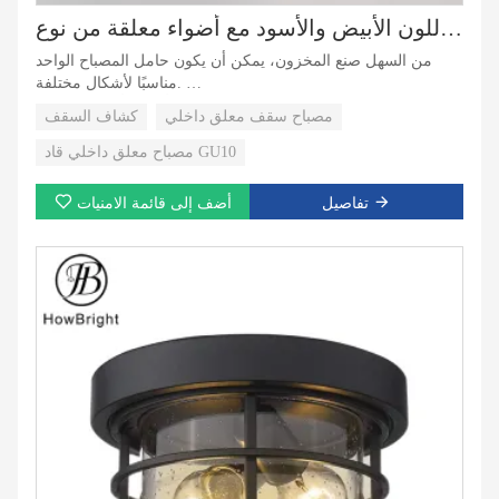
ثريا حديثة ملونة باللون الأبيض والأسود مع أضواء معلقة من نوع GU10
من السهل صنع المخزون، يمكن أن يكون حامل المصباح الواحد
مناسبًا لأشكال مختلفة.
متوفر ألوان وأحجام مختلفة
مصباح سقف معلق داخلي
كشاف السقف
يمكن توفير خدمة الشركة المصنعة للمعدات الأصلية المخصصة.
شحن سريع
مصباح معلق داخلي قاد GU10
تفاصيل
أضف إلى قائمة الامنيات