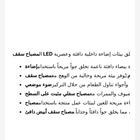
ال
ضاءة بيضاء دافئة ناعمة تخلق جواً مريحاً باستخدام
النوم:
يُوفر بيئة مريحة وخالية من الوهج مع
ام وأجواء تناول الطعام من خلال التركيز
غرف الضيوف والممرات مع
مصباح سفلي مثبت على السطح
ر إضاءة مريحة للعين لبيئات عمل منتجة باستخدام
، مما يخلق جواً دافئاً وجذاباً.
مصباح سقف أبيض دافئ