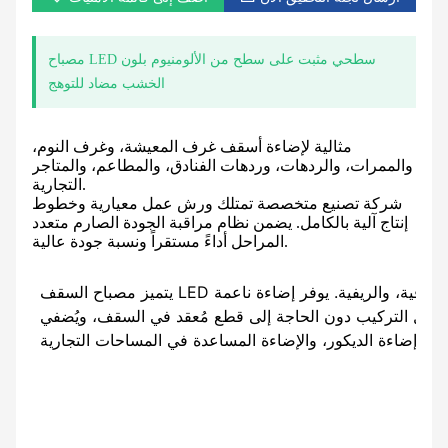
مصباح LED سطحي مثبت على سطح من الألومنيوم بلون
الخشب مضاد للتوهج
مثالية لإضاءة أسقف غرف المعيشة، وغرف النوم،
والممرات، والردهات، وردهات الفنادق، والمطاعم، والمتاجر
التجارية.
شركة تصنيع متخصصة تمتلك ورش عمل معيارية وخطوط
إنتاج آلية بالكامل. يضمن نظام مراقبة الجودة الصارم متعدد
المراحل أداءً مستقراً ونسبة جودة عالية.
يتميز مصباح السقف LED المُثبّت على السطح والمُضاد للوهج بلون الخشب، بتشطيب فاخر يُحاكي مظهر الخشب، مع هيكل من الألومنيوم، مما يجعله ينسجم تمامًا مع أنماط الديكور الحديثة، والبسيطة، والاسكندنافية، والريفية. يوفر إضاءة ناعمة
ح سهل التركيب دون الحاجة إلى قطع مُعقد في السقف، ويُضفي