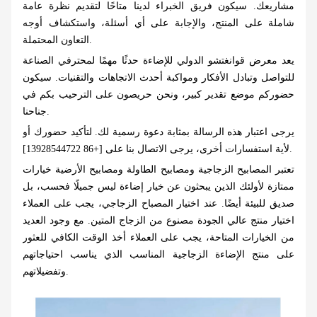
مشاريعك. سيكون فريق الخبراء لدينا متاحًا لتقديم نظرة عامة
شاملة على المنتج، والإجابة على أي أسئلة، واستكشاف أوجه
التعاون المحتملة.
يعد معرض قوانغتشو الدولي للإضاءة حدثًا مهمًا لمحترفي الصناعة
للتواصل وتبادل الأفكار ومواكبة أحدث الاتجاهات والتقنيات. سيكون
حضوركم موضع تقدير كبير، ونحن حريصون على الترحيب بكم في
جناحنا.
يرجى اعتبار هذه الرسالة بمثابة دعوة رسمية لك. لتأكيد حضورك أو
لأية استفسارات أخرى، يرجى الاتصال بنا على [+86 13928544722].
تعتبر المصابيح الزجاجية ومصابيح الطاولة ومصابيح الأرضية خيارات
ممتازة لأولئك الذين يبحثون عن خيار إضاءة ليس جميلًا فحسب، بل
صديق للبيئة أيضًا. عند اختيار المصباح الزجاجي، يجب على العملاء
اختيار منتج عالي الجودة مصنوع من الزجاج المتين. مع وجود العديد
من الخيارات المتاحة، يجب على العملاء أخذ الوقت الكافي للعثور
على منتج الإضاءة الزجاجية المناسب الذي يناسب احتياجاتهم
وتفضيلاتهم.